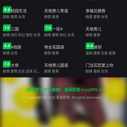
全100集
全65集
全74集
8.0
机智校园生活
天地男儿粤语
幸福兑换券
喜剧
爱情
台湾
剧情
香港
剧情
爱情
台湾
全53集
全60集
全65集
7.0
7.0
终极三国
终极一班4
天地男儿
剧情
动作
科幻
冒险
台湾
剧情
爱情
奇幻
台湾
剧情
香港
全80集
全32集
全32集
8.0
6.0
台湾X档案
帝女花国语
公主嫁到
剧情
台湾
剧情
香港
喜剧
爱情
古装
香港
全42集
全65集
全45集
7.0
雍正大帝
天地男儿国语
门当互怼爱上你
剧情
爱情
历史
武侠
古装
台湾
剧情
香港
剧情
喜剧
台湾
《爱回家之开心速递》
星辰影院 xcyy005.cc
Copyright © 2026 星辰影院. All rights reserved.