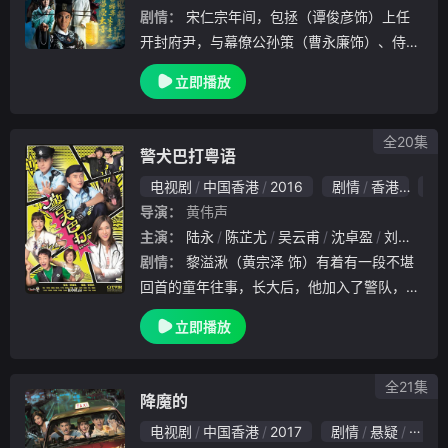
剧情：
宋仁宗年间，包拯（谭俊彦饰）上任
开封府尹，与幕僚公孙策（曹永廉饰）、侍卫
展昭（张振朗饰）、四捕快合力打击歪风。商
立即播放
人之女云千羽（胡定欣饰）能言善辩，得公孙
策指点成为讼师；高昌婢女纪念念（姚子羚饰
）精通验
全20集
警犬巴打粤语
电视剧
中国香港
2016
剧情
香港
7.0
导演：
黄伟声
主演：
陆永
陈芷尤
吴云甫
沈卓盈
刘江
陈
剧情：
黎溢湫（黄宗泽 饰）有着有一段不堪
回首的童年往事，长大后，他加入了警队，成
为了一名领犬员。让黎溢湫没有想到的是，自
立即播放
己所分配到的警犬巴打，竟然曾是毒枭所圈养
的看门狗，不仅如此，这一人一狗之间还有过
一场恶
全21集
降魔的
电视剧
中国香港
2017
剧情
悬疑
惊悚