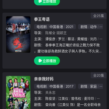
立即播放
）为不使争端升级，下令汉人也可投考御前侍
卫，后因孝庄（程可为 饰）太后阻挠而搁浅
。顺治临
全25集
拳王粤语
电视剧
中国香港
2021
剧情
动作
香港
导演：
陈耀全
錢颖芝
主演：
谭俊彦
罗兰
蔡洁
黄耀煌
刘丹
鬼塚
剧情：
泰拳拳王海正曦於退役之戰力保不敗
，慶功後卻為救醉酒女子與人爭執，不久突然
身亡。海正藍翻看哥哥正曦的拳賽錄影，發現
立即播放
死因竟跟教練石傲山有關，認定他害死正曦。
傲山發展拳館生意，轉型為成功商人，獲電視
台著名主
全20集
亲亲我好妈
电视剧
中国香港
2017
剧情
家庭
香港
导演：
关永忠
主演：
陈俊坚
江美仪
曾伟权
麦玲玲
曾敏
剧情：
查向善（江美仪 饰）是一名全职母亲