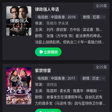
院
全28集
律政强人粤语
电视剧
中国香港
2016
剧情
犯罪
悬疑
导演：
陈筱玲
罗永贤
主演：
刘丹
廖启智
方中信
梁证嘉
陈俊坚
剧情：
张强（方中信 饰）是法律界的神话，
法庭上战绩彪炳，但执业二十年一直独力经营
着小型事务所K.Cheung &amp;amp; Co.。全
立即播放
公司只有他、秘书李少桦（郭少芸 饰）、徒
弟周力行（何广沛 饰）三人。张强重
全25集
紫禁惊雷
电视剧
中国香港
2011
剧情
历史
香港
导演：
梁材远
主演：
陈国邦
麦长青
敖嘉年
林敬刚
何傲儿
剧情：
故事发生在清康熙年间。自幼孔武有
力的聂多宝（马浚伟 饰）因与蓝翎侍卫尔豪
发生冲突，引发满汉冲突，康熙（陈国邦 饰