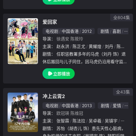
當然不例外啦。而故事除了家庭，因為網購現
在都好hit，就會講到一間百貨公司，入面開設
的網
全804集
爱回家
电视剧
中国香港
2012
剧情
喜剧
家庭
导演：
徐遇安
陈筱玲
主演：
赵永洪
陈芷尤
黄耀煌
刘丹
陈俊坚
剧情：
任职惩教署多年的马虎（刘丹 饰）退
休后搬回与儿子同住，因马虎仍沿用看守监犯
的法则管治家庭及各人，令小儿子马壮（黎诺
立即播放
懿 饰）回家犹如坐牢，就连他在律师楼的工
作也经常受老爸干涉，两父子争拗日多，夹在
中间的
全43集
冲上云霄2
电视剧
中国香港
2013
剧情
爱情
香港
导演：
欧冠瑛
陈维冠
主演：
张智霖
陈法拉
吴卓羲
吴镇宇
胡杏儿
剧情：
苏怡（胡杏儿 饰）患先天性心脏病，
身为机师的丈夫亦琛（吴镇宇 饰）辞职后陪