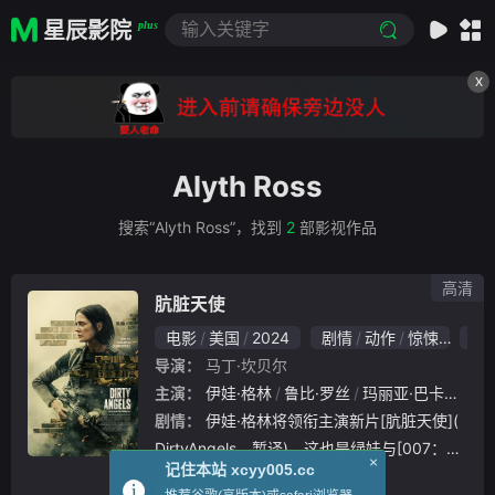
星辰影院
plus
X
Alyth Ross
搜索“Alyth Ross”，找到
2
部影视作品
高清
肮脏天使
电影
美国
2024
剧情
动作
惊悚
9.0
导演：
马丁·坎贝尔
主演：
伊娃·格林
鲁比·罗丝
玛丽亚·巴卡洛娃
剧情：
伊娃·格林将领衔主演新片[肮脏天使](
DirtyAngels，暂译)，这也是绿娃与[007：大
×
记住本站 xcyy005.cc
战皇家赌场]导演马丁·坎贝尔时隔17年后再度
立即播放