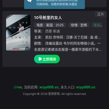
推荐谷歌(高版本)或safari浏览器
携手合作。故事围绕2021年美国从阿富汗撤
切换网络、线路和刷新解决播放
军展开，一群女兵冒充
正片
10号舱里的女人
电影
美国
2025
惊悚
恐怖
9.0
导演：
西蒙·斯通
主演：
凯拉·奈特莉
汉娜·沃丁厄姆
盖·皮尔斯
剧情：
改编自露丝·韦尔的同名畅销小说。一
名旅游记者被派去报道一艘豪华游艇的下水仪
式，她在夜深人静时目睹一名乘客被抛入海中
立即播放
，但没人相信她的故事，因为经查明船上所有
人都在。随着船驶过荒凉的北海，她冒着生命
危险固
//
rss
,
当前启用:
xcyy005.cc
,
永久入口:
xcyy005.cc
Copyright © 2026 星辰影院. All rights reserved.