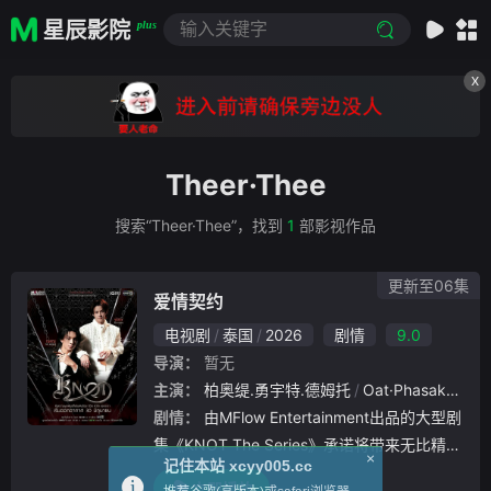
星辰影院
plus
X
Theer·Thee
搜索“Theer·Thee”，找到
1
部影视作品
更新至06集
爱情契约
电视剧
泰国
2026
剧情
9.0
导演：
暂无
主演：
柏奥缇.勇宇特.德姆托
Oat·Phasakorn·Sararatana
剧情：
由MFlow Entertainment出品的大型剧
集《KNOT The Series》承诺将带来无比精彩
×
记住本站 xcyy005.cc
刺激的剧情。该剧已向媒体开放拍摄，展示了
立即播放