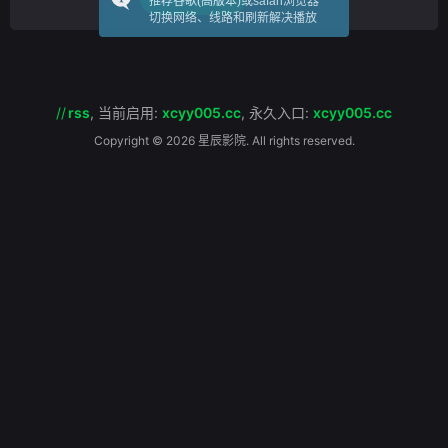
推荐谷歌(高版本)或safari浏览器
由荧幕情侣“ Boat”（Yongyuth Termt
切换网络、线路和刷新解决播放
//
rss
,
当前启用:
xcyy005.cc
,
永久入口:
xcyy005.cc
Copyright © 2026 星辰影院. All rights reserved.