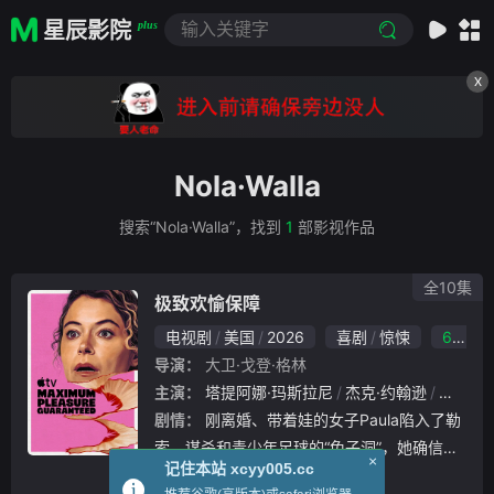
星辰影院
plus
X
Nola·Walla
搜索“Nola·Walla”，找到
1
部影视作品
全10集
极致欢愉保障
电视剧
美国
2026
喜剧
惊悚
6.0
导演：
大卫·戈登·格林
主演：
塔提阿娜·玛斯拉尼
杰克·约翰逊
塔拉·萨
剧情：
刚离婚、带着娃的女子Paula陷入了勒
索、谋杀和青少年足球的“兔子洞”，她确信自
×
记住本站 xcyy005.cc
己见证了一场犯罪，同时挣扎于争夺孩子的监
立即播放