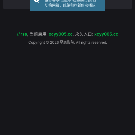
推荐谷歌(高版本)或safari浏览器
护权和身份危机。为此，Paula开始自行调查
切换网络、线路和刷新解决播放
案件，可能会揭露一场更大的阴谋，也是
//
rss
,
当前启用:
xcyy005.cc
,
永久入口:
xcyy005.cc
Copyright © 2026 星辰影院. All rights reserved.