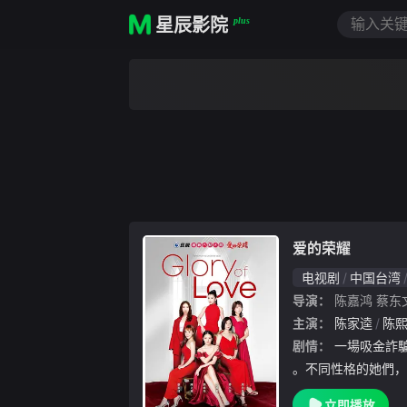
星辰影院
plus
爱的荣耀
电视剧
中国台湾
导演：
陈嘉鸿
蔡东
主演：
陈家逵
陈
剧情：
一場吸金詐騙案件意外改變三個女性的命運
。不同性格的她們，
屬於自己的榮耀。此
立即播放