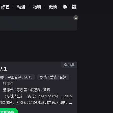
综艺
动漫
福利
激情
X
全21集
人生
视剧
中国台湾
2015
剧情
爱情
台湾
：
叶鸿伟
恒
：
汤志伟
何豪杰
陈志强
吴婉君
陈冠霖
苗真
吴皓升
苗真
赖慧如
：
《珍珠人生》（英语：pearl of life），2015
湾偶像剧，为周五台湾好戏系列之第八部曲，由
如、杨可涵、陈冠霖、陈志强等领衔主演，本剧
立即播放