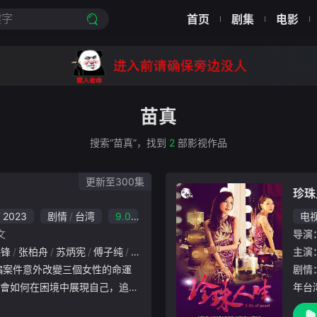
首页
剧集
电影
苗真
搜索“苗真”，找到
2
部影视作品
更新至300集
珍珠
2023
剧情
台湾
9.0
电
文
导演
熙锋
张柏舟
苏炳宪
傅子纯
胡嘉爱
傅小芸
潘奕如
江俊翰
阮氏翠
主演
剧情
會如何在困境中展現自己，追求
年台
劇以「花、草、樹」比喻三個不
纪宝