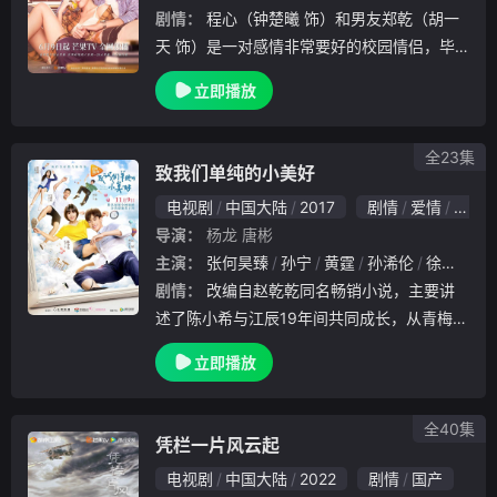
剧情：
程心（钟楚曦 饰）和男友郑乾（胡一
天 饰）是一对感情非常要好的校园情侣，毕
业之后，程心邀请郑乾加入自家的程氏集团，
立即播放
却遭到了郑乾的拒绝，他不愿意寄人篱下，而
是选择投入到了浩浩荡荡的求职大军之中。然
而，现
全23集
致我们单纯的小美好
电视剧
中国大陆
2017
剧情
爱情
国产
导演：
杨龙
唐彬
主演：
张何昊臻
孙宁
黄霆
孙浠伦
徐明哲
剧情：
改编自赵乾乾同名畅销小说，主要讲
述了陈小希与江辰19年间共同成长，从青梅竹
马到错失后的再次牵手的爱情故事。腹黑傲娇
立即播放
的天才医生，蠢萌逗比的元气少女，全剧气质
俏皮幽默，通过展现陈小希倒追江辰一路上啼
笑皆非
全40集
凭栏一片风云起
电视剧
中国大陆
2022
剧情
国产