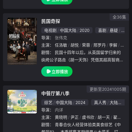
跌撞撞中摆脱饥寒与危机，亦将鬼惊神怕的七
宿司使顾晏惜（胡一天饰），变成人见人爱的
好男友
全36集
民国奇探
电视剧
中国大陆
2020
喜剧
悬疑
国产
导演：
张伟克
主演：
任洛敏
胡悦
荣蓉
邢罗丹
李解
石凉
剧情：
民国十四年以后，从英国留学归来的
纨绔公子路垚（胡一天饰）凭借其超高智商和
推理能力，被身手不凡的巡捕房探长乔楚生（
立即播放
张云龙饰）邀请做探案顾问，之后二人又携手
正义感爆棚的女记者白幼宁（肖燕饰）组成侦
探小分队
更新至20241005期
中餐厅第八季
综艺
中国大陆
2024
真人秀
大陆综艺
导演：
内详
主演：
黄晓明
尹正
虞书欣
胡一天
翟潇闻
剧情：
青春合伙人经营体验类美食综艺《中
餐厅8》，本季将集齐厨师界八大菜系，打造