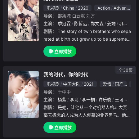
电视剧
China
2020
Action
Adventure
导演：
邹集城
白云默
刘方
主演：
季冠霖
陈哲远
郑文森
姜嫄
巩大方
剧情：
The story of twin brothers who sepa
rated at birth but grew up to be supreme
martial artists. Raised
立即播放
全38集
我的时代，你的时代
电视剧
中国大陆
2021
爱情
国产
8.
导演：
于中中
主演：
杨紫
李现
李一桐
许乐骁
王可如
胡
剧情：
是她，让他从一个对机器人格斗大赛
毫无概念的人成为人人仰慕的业界黑马。他用
第三百个冠军和她换一个开始的机会。十五岁
立即播放
的天才少年吴白对艾情的惊鸿一瞥让其立志成
为跟女神姐姐艾情一样的冠军选手，可以与其