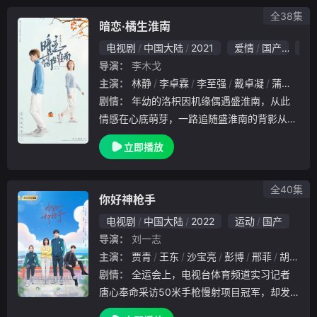
并肩。十
全38集
暗恋·橘生淮南
电视剧
中国大陆
2021
爱情
国产
9.
导演：
李木戈
主演：
林静
李卓霖
李至强
戴卓凝
蒲萄
刘
剧情：
年幼的洛枳因机缘偶遇盛淮南，从此
情感在心底萌芽，一路追随盛淮南的背影从高
中到了大学。你明我暗的孤军奋战也变为了正
立即播放
面遭遇的拉锯战。由此展开了一段，以洛枳和
盛淮南为主线的、同时穿插其他人物的，关于
爱情生长
全40集
你好神枪手
电视剧
中国大陆
2022
运动
国产
导演：
刘一志
主演：
贾青
王东
沙宝亮
彭博
邢菲
胡一天
剧情：
全运会上，电视台体育频道实习记者
唐心奉命采访50米手枪慢射项目冠军，却发
现对方并非大家看好的老将杜凌枫，而是四年