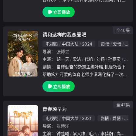
一店三开的复合型经营模式，邀请本土、海归
立即播放
等多元嘉宾阵容及岗位设计，激发人物关系碰
撞新鲜力，继续讲述中国美食故事。
全40集
请和这样的我恋爱吧
电视剧
中国大陆
2024
剧情
爱情
国产
导演：
张博昱
主演：
胡一天
梁洁
代旭
刘畅
孙嘉灵
吴芊
剧情：
自律勤奋的杂志主编叶晗,机缘巧合下
帮助笨拙可爱的体育老师李潇潇化解了一次又
一次尴尬的危机,却因为过去的遭遇,难以迈出
立即播放
爱的脚步;热情直接的杂志出版人徐嘉成,遇见
了曾经的模特一姐童伊雯,两人在对爱情与事
业
全47集
青春须早为
电视剧
中国大陆
2021
剧情
爱情
国产
导演：
张赫洋
主演：
钟楚曦
梁大维
毛凡
李佳蔚
高曙光