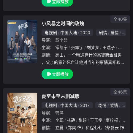
立即播放
前自己偷偷喜欢过的“射击馆辅导员”沈清源。
沈清源在采访中的冷漠态度，让唐心大受打击
，口吃
全40集
小风暴之时间的玫瑰
电视剧
中国大陆
2020
剧情
爱情
国产
导演：
戴小哲
主演：
常凯宁
张耀宇
刘梦梦
王瑞子
刘晓晔
剧情：
高山，一个精通算计的高智商金融男
，父亲的意外死亡让他对当年的事情真相耿耿
于怀。为寻求真相，他孤身一人来摩天求职，
立即播放
却意外爱上林沃，一个善于将所有事情计划在
自己掌控之中的高智商猎头女。他的出现打乱
了她所有
全46集
夏至未至未删减版
电视剧
中国大陆
2017
剧情
爱情
国产
导演：
韩洋
主演：
李现
林静
张超
王玉雯
夏梓桐
王鑫
剧情：
立夏（郑爽 饰）和程七七（柴碧云 饰