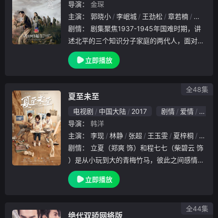
导演：
金琛
主演：
郭晓小
李岷城
王劲松
章若楠
张赫
剧情：
剧集聚焦1937-1945年国难时期，讲
述北平的三个知识分子家庭的两代人，面对时
代的大动荡和大变局，做出的选择和牺牲。有
立即播放
人选择守护中华文化，赓续文化血脉；有人选
择投笔从戎，枪杆救国。他们允文允武，百折
全48集
夏至未至
电视剧
中国大陆
2017
剧情
爱情
国产
导演：
韩洋
主演：
李现
林静
张超
王玉雯
夏梓桐
王鑫
剧情：
立夏（郑爽 饰）和程七七（柴碧云 饰
）是从小玩到大的青梅竹马，彼此之间感情十
分要好。两人双双考入了大名鼎鼎的浅川一中
立即播放
，在那里，两个女孩邂逅了傅小司（陈学冬
饰）、陆之昂（白敬亭 饰）和遇见（夏梓桐
饰
全44集
绝代双骄网络版