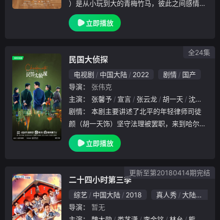
）是从小玩到大的青梅竹马，彼此之间感情十
分要好。两人双双考入了大名鼎鼎的浅川一中
立即播放
，在那里，两个女孩邂逅了傅小司（陈学冬
饰）、陆之昂（白敬亭 饰）和遇见（夏梓桐
饰
全24集
民国大侦探
电视剧
中国大陆
2022
剧情
国产
导演：
张伟克
主演：
张馨予
宣言
张云龙
胡一天
沈羽洁
剧情：
本剧主要讲述了北平的年轻律师司徒
颜（胡一天饰）坚守法理被罢职，来到哈尔滨
成为一名侦探，在一起起接踵而至的案件中，
立即播放
结识了直来直去的富少好友骆少川（张云龙饰
），并和敢爱敢恨的周墨婉（张馨予饰）相识
相知，一
更新至第20180414期完结
二十四小时第三季
综艺
中国大陆
2018
真人秀
大陆综艺
导演：
暂无
主演：
魏大勋
娄艺潇
李金铭
林允
熊梓淇