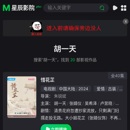
星辰影院
plus
X
胡一天
搜索“胡一天”，找到
20
部影视作品
全40集
惜花芷
电视剧
中国大陆
2024
爱情
古装
国产
导演：
朱锐斌
主演：
胡一天
张婧仪
吴希泽
卢昱晓
边程
剧情：
清贵花府忽遭抄家流放，只剩满门妇
孺走投无路。大小姐花芷（张婧仪饰）不再装
傻藏拙，带领女人们上演“贵妇变形记”，在跌
立即播放