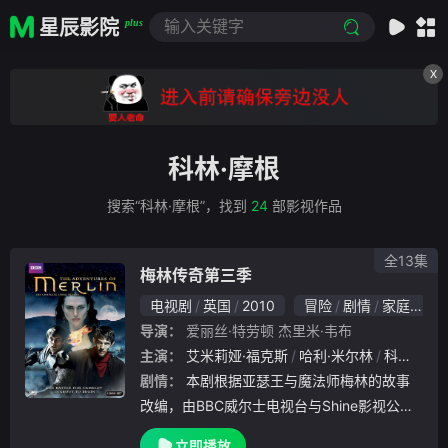
星辰影院
plus
X
科林·摩根
搜索“科林·摩根”，找到
24
部影视作品
全13集
梅林传奇第三季
电视剧
英国
2010
冒险
剧情
家庭
奇
导演：
爱丽丝·特劳顿
杰里米·韦布
主演：
艾米莉娅·福克斯
哈利·米尔林
科林·摩根
剧情：
本剧根据亚瑟王与魔法师梅林的故事
改编，由BBC威尔士电视台与Shine影视公司
共同出品。在梅林（科林·摩根 Colin Morgan
立即播放