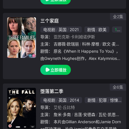
饰）成为了降龙者的一年后，乌瑟派遣亚瑟率
领军队搜寻莫根娜的下落，.
全2集
三个家庭
电视剧
英国
2021
剧情
欧美
10.0
导演：
亚历克斯·卡利姆诺伊斯
主演：
吉娜薇·欧瑞丽
科林·摩根
欧文·麦克唐纳
剧情：
原名《When It Happens To You》，
由Gwyneth Hughes创作，Alex Kalymnios执
导。本剧背景为还未修改立法前的北爱尔兰，
立即播放
故事发生在2013年至19年之间，讲述.
全6集
堕落第二季
电视剧
英国
2014
剧情
犯罪
惊悚
欧
导演：
艾伦·丘比特
主演：
詹米·多南
吉莲·安德森
瓦伦·凯恩
约翰
剧情：
本片由Gillian Anderson和Jamie Dorn
an联袂演出。片中Jamie的角色在白天是帅气