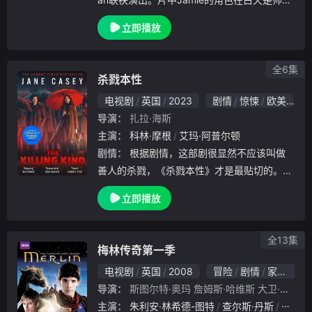
慈爱的人父，但到了夜晚却成为冷血连环杀手
立即播放
，并与Gillian扮演的女警探展开角力。
全6集
杀戮本性
电视剧
英国
2023
剧情
惊悚
欧美
1
导演：
扎拉·海斯
主演：
科林·摩根
艾玛·阿普尔顿
剧情：
根据剧情，这部剧很显然不应该叫做
善人的杀戮，《杀戮本性》才是最贴切的。请
管理员修改，谢谢
立即播放
全13集
梅林传奇第一季
电视剧
英国
2008
冒险
剧情
家庭
奇
导演：
斯图尔特·奥玛
詹姆斯·哈维斯
大卫·摩尔
杰
主演：
朱利安·林希德-图特
查尔斯·丹斯
阿萨·