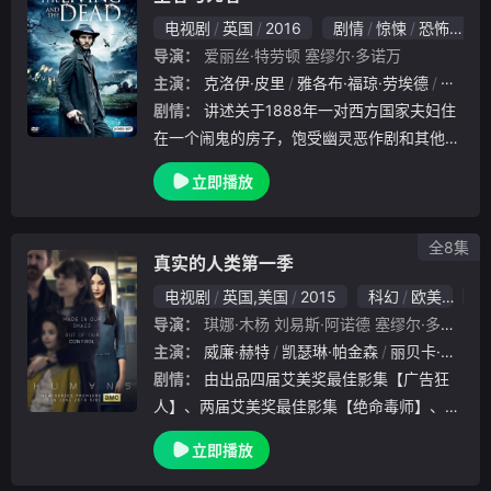
电视剧
英国
2016
剧情
惊悚
恐怖
欧
导演：
爱丽丝·特劳顿
塞缪尔·多诺万
主演：
克洛伊·皮里
雅各布·福琼·劳埃德
艾萨克
剧情：
讲述关于1888年一对西方国家夫妇住
在一个闹鬼的房子，饱受幽灵恶作剧和其他不
速之客打扰的故事。
立即播放
全8集
真实的人类第一季
电视剧
英国,美国
2015
科幻
欧美
6.
导演：
琪娜·木杨
刘易斯·阿诺德
塞缪尔·多诺万
主演：
威廉·赫特
凯瑟琳·帕金森
丽贝卡·弗朗特
剧情：
由出品四届艾美奖最佳影集【广告狂
人】、两届艾美奖最佳影集【绝命毒师】、艾
美奖四项提名作品【谋杀】和金球奖最佳影集
立即播放
提名及美国最高收视电视作品【行尸走肉】的
金奖电视网AMC，与出品BAFTA英国电影和