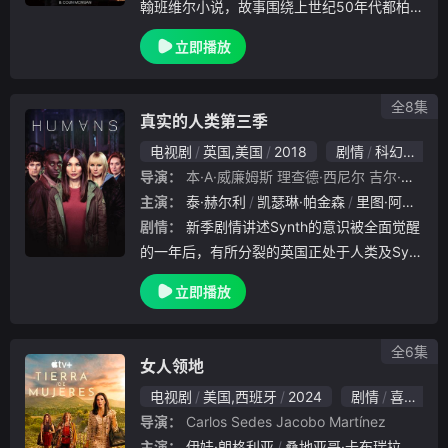
翰班维尔小说，故事围绕上世纪50年代都柏
林的神秘命案，主角是一位富有魅力，却很不
立即播放
合群的天才病理学家Quirke，由加布里埃尔•
拜恩主演。刚刚获得NTA“最受欢迎
全8集
真实的人类第三季
电视剧
英国,美国
2018
剧情
科幻
欧美
导演：
本·A·威廉姆斯
理查德·西尼尔
吉尔·罗伯森
主演：
泰·赫尔利
凯瑟琳·帕金森
里图·阿亚
缇
剧情：
新季剧情讲述Synth的意识被全面觉醒
的一年后，有所分裂的英国正处于人类及Synt
h之间那不太安宁的和平里，然而当一个Synt
立即播放
h组成的社区建立起来时，两方希望达致的稳
定将受到威胁。Synth一行人Mi
全6集
女人领地
电视剧
美国,西班牙
2024
剧情
喜剧
欧
导演：
Carlos Sedes
Jacobo Martínez
主演：
伊娃·朗格利亚
桑地亚哥·卡布瑞拉
卡门·