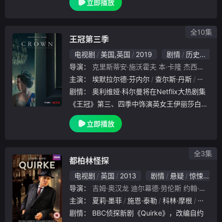
立即播放
文娜（查理兹·塞隆 Charlize Theron 饰）一起
建立了寒冷彻
全10集
王冠第三季
电视剧
美国,英国
2019
剧情
历史
欧美
导演：
克里斯蒂安·施沃霍夫
本·卡隆
杰西卡·霍布斯
主演：
埃默拉尔德·芬内尔
查尔斯·丹斯
海伦娜·
剧情：
奥利维娅·科尔曼将在Netflix大热剧集
《王冠》第三、四季中饰演英女王伊丽莎白二
世。《王冠》由皮特·摩根担任编剧及执行制
立即播放
片，共六季，故事线从二战后女王的早期执政
生涯一直延至现在。
全3集
都柏林怪探
电视剧
英国
2013
剧情
悬疑
惊悚
犯
导演：
吉姆·奥汉龙
迪尔幕德·劳伦斯
约翰·亚历山大
主演：
夏莉·墨菲
施恩·泰勒
科林·摩根
艾斯琳
剧情：
BBC侦探新剧《Quirke》，改编自约