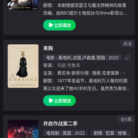
剧情：
本剧根据亚瑟王与魔法师梅林的故事
改编，由BBC威尔士电视台与Shine影视公司
共同出品。Merlin（科林·摩根 Colin Morgan
立即播放
饰）受母亲的教导从家乡来到宫廷寻找宫廷御
医头Gaius学艺.
高清
束胸
电影
奥地利,法国,卢森堡,德国
2022
剧情
导演：
玛丽·克鲁泽
主演：
费尼肯·欧菲尔德
薇姬·克里普斯
艾米莉
剧情：
1877年圣诞节，奥地利万人敬仰的茜
茜公主迎来了她40岁的生日。虽然贵为奥地
利与匈牙利的皇后和弗朗茨·约瑟夫一世皇帝
立即播放
的妻子，她却没有表达自我的权利，只需保持
美丽和年轻的状态即可。为了满足人们的这些
期待
全6集
并肩作战第二季
电视剧
英国
2022
剧情
犯罪
惊悚
欧