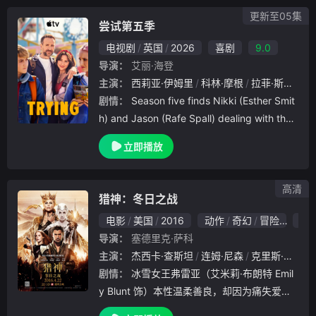
电视
更新至05集
尝试第五季
电视剧
英国
2026
喜剧
9.0
导演：
艾丽·海登
主演：
西莉亚·伊姆里
科林·摩根
拉菲·斯波
夏
剧情：
Season five finds Nikki (Esther Smit
h) and Jason (Rafe Spall) dealing with the
consequences of Princ
立即播放
高清
猎神：冬日之战
电影
美国
2016
动作
奇幻
冒险
8.0
导演：
塞德里克·萨科
主演：
杰西卡·查斯坦
连姆·尼森
克里斯·海姆斯沃斯
剧情：
冰雪女王弗雷亚（艾米莉·布朗特 Emil
y Blunt 饰）本性温柔善良，却因为痛失爱女
的绝望而变得残暴和疯狂，她和邪恶的姐姐瑞