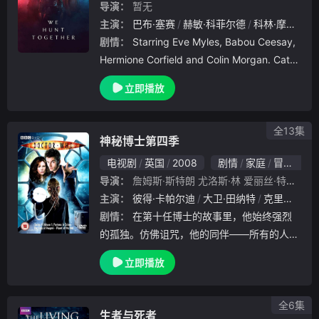
导演：
暂无
主演：
巴布·塞赛
赫敏·科菲尔德
科林·摩根
尼
剧情：
Starring Eve Myles, Babou Ceesay,
Hermione Corfield and Colin Morgan. Catch
an all new season of We
立即播放
全13集
神秘博士第四季
电视剧
英国
2008
剧情
家庭
冒险
欧
导演：
詹姆斯·斯特朗
尤洛斯·林
爱丽丝·特劳顿
主演：
彼得·卡帕尔迪
大卫·田纳特
克里斯蒂安·库克
剧情：
在第十任博士的故事里，他始终强烈
的孤独。仿佛诅咒，他的同伴——所有的人总
有一天离开他；自己并一个人地走向死亡。在
立即播放
他的生命最终结束的时候，坐着塔迪斯和过去
的同伴一一告别。第十任是一个轻松健谈，随
和机智的
全6集
生者与死者