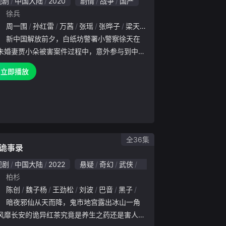
视剧
中国大陆
2020
剧情
战争
国产
：
徐兵
：
王奕婷
周一围
孙红雷
万茜
张瑶
张晔子
梁天
侯桐江
尹昉
宋丹丹
周
：
新中国解放前夕，白纸坊警署小警察徐天在
未婚妻贾小朵被害案件过程中，意外参与到中国
党和平解放北平的事业当中。面对动荡的时局，
立即播放
、铁林和徐天三兄弟所处不同的位置，在亲情、
，国家利益、个人信仰
全36集
诡事录
视剧
中国大陆
2022
悬疑
奇幻
武侠
古装
国产
：
柏杉
：
白冰
陈创
董晴
魏子杨
徐梵溪
王劲松
毛俊杰
刘波
宋熹
巴音
赵煊
黑子
金泽灏
石悦安鑫
章煜奇
王沥
田昊
韩帅
姬他
李滨
：
暗夜邪仙从天而降，鬼市地宫露出冰山一角
风靡长安的诡异红茶究竟是养生之药还是害人之