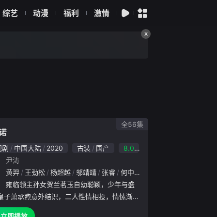
综艺
动漫
福利
激情
X
全56集
诺
视剧
中国大陆
2020
古装
国产
8.0
：
尹涛
：
建亚
黄羿
姚一奇
王劲松
刘思远
杨超越
冷纪元
邬靖靖
封新天
张睿
何中华
都兰
邢岷山
赵樱子
李颖
赵梓含
节冰
张墨
李洪
：
雍临领主孙女贺兰茗玉自幼聪颖，少年与盛
皇子萧承煦意外结识，二人性情相投，情愫渐生
承煦“战死”的消息误传，茗玉为救承煦胞弟萧承
立即播放