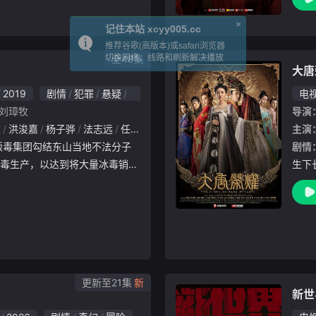
绕利益与初心的一场激烈对决。
轩，
中，陶
承煦
全48集
大唐
2019
剧情
犯罪
悬疑
国产
电
刘璋牧
导演
波
洪浚嘉
杨子骅
法志远
任达华
叶剑飞
周艺轩
王劲松
高明
主演
陈
剧情
毒生产，以达到将大量冰毒销往
生下
以获取高额利润的目的。 在此
只是
以李飞为代表的缉毒警不畏牺牲
，在
保护伞
长安
更新至21集
新世