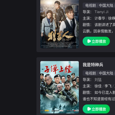
电视剧
中国大陆
导演：
Tianyi Ji
主演：
计春华
徐
剧情：
该剧讲述了高智商、高学历的化学工程师吕
云鹏，因亲情触发，
的保驾护航下，潜伏
立即播放
与形形色色的毒贩斗
捣金三角贩毒集团楚
我是特种兵
电视剧
中国大陆
导演：
刘猛
主演：
徐佳
李飞
剧情：
如今已混入影视圈的小庄（谷智鑫 饰），任
谁也不知道曾经有过
邂逅曾经的班长老炮
立即播放
再次打开。正当青春