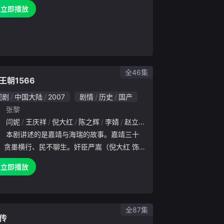
长安城里新娘失踪案接连发生，似乎与红茶有着
立即播放
万缕的联系……案件扑朔迷离，人心玄妙难鉴！
卫中郎将卢凌风奉命查
全46集
王朝1566
视剧
中国大陆
2007
剧情
历史
国产
：
张黎
：
程枫
闫妮
耿黎明
王庆祥
张震
倪大红
周艺华
陈之辉
王虎城
李婧
李帅
赵立新
倪土
耿长军
王勇
路知行
晋松
黄志忠
钟卫华
：
本剧讲述的是嘉靖与海瑞的故事。嘉靖三十
，贪墨横行、民不聊生。奸臣严嵩（倪大红 饰
羽密布、权倾朝野，清官海瑞（黄志忠 饰）不
立即播放
权，敢于向腐朽封建的皇权发起挑战。皇帝朱厚
陈宝国 饰）练道修玄
全87集
传