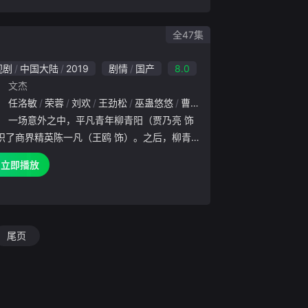
和勇气成功化解危机，
全47集
视剧
中国大陆
2019
剧情
国产
8.0
：
文杰
：
韩童生
任洛敏
尹铸胜
荣蓉
刘欢
宋佳伦
王劲松
边程
巫蛊悠悠
李宗翰
张晓谦
曹云图
陈姝君
边潇潇
王子璇
吴昕
贾乃
王祖
：
一场意外之中，平凡青年柳青阳（贾乃亮 饰
识了商界精英陈一凡（王鸥 饰）。之后，柳青
家中发生了变故，他成为了家里唯一的顶梁柱。
立即播放
了住所的柳青阳带着母亲来到了工地居住，自己
砖还债，此时，陈一
尾页