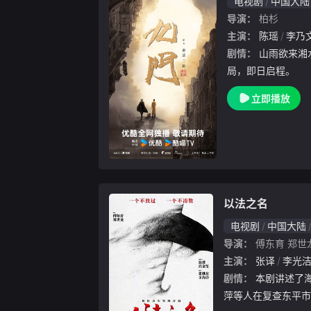
电视剧
中国大陆
导演：
柏杉
主演：
陈瑶
李乃
剧情：
山雨欲来湘水涌，荆棘载途； 九门连枝入新
局，即日启程。
立即播放
以法之名
电视剧
中国大陆
导演：
傅东育
郑世
主演：
张译
李光
剧情：
本剧讲述了海东省检察院检察官洪亮、郑雅
萍等人在复查东平市