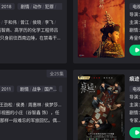
2018
剧情
动作
犯罪
悬疑
惊悚
国产
电
导演
峥
于和伟
曾江
侯晓
李飞
刘小锋
张丹峰
王劲松
侯勇
吴秀波
主演
侯
剧情
只身前往西南边陲，在禁毒干警
寿皇
进入黑暗艰险的贩毒网络之中，
登基
智斗勇，一路追查幕后黑手，直
马相
门的核
封娴
全25集
痕迹
2011
剧情
战争
国产
6.0
电
导演
王劲松
侯勇
周惠林
侯梦莎
傅浤鸣
任柯诺
杨璐
陶慧敏
任天野
主演
剧情
那样一段难忘的军旅回忆。偶然
专家
（徐佳 饰），让他记忆的闸门
全体
年少之时，小庄追寻女友小影（
。他