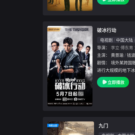
彻（王骁饰）之间围
在这场情与法的较量
破冰行动
电视剧
中国大陆
导演：
李立
傅东育
主演：
黄景瑜
钱
剧情：
境外某跨国贩毒集团勾结东山当地不法分子
进行大规模的地下冰
中国内陆省份及海外
立即播放
复杂危险的环境下，
拼死撕开当地毒贩和
九门