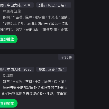
视剧
中国大陆
2018
剧情
历史
古装
国产
8.0
：
程源海
汪俊
：
梦莎
胡明
侯杰
辛芷蕾
傅浤鸣
陈冲
沈保平
张钧甯
刘家祎
李光洁
段宇华
屈楚萧
李昊臻
李沁
霍建华
王磊
王沛然
韩丹彤
徐
：
18世纪上半叶，满清王朝迎来了最后一位长
帝的时代。风华正茂的弘历（霍建华 饰）正式
，定年号为乾隆。与此同时，自幼与弘历青梅竹
立即播放
知相亲的侧福晋如懿（周迅 饰）也随驾入宫册
妃。遽然身处政治斗
全36集
视剧
中国大陆
2020
犯罪
悬疑
国产
：
刘璋牧
：
谷智鑫
姚笛
王劲松
徐海为
李耕
汤晶媚
王新
杨烁
唐旭
洪卫
徐正溪
王奎荣
林一霆
程建勋
骆言
郎峰
依莎
李一宁
：
廖岩与梁麦琦都是国外学成归来的年轻刑事
，他们分别运用各自领域的专业技能，在重案组
干警的密切配合下，破获了一个又一个离奇案件
立即播放
们曾多次身处险境，生命受到威胁，但最终都以