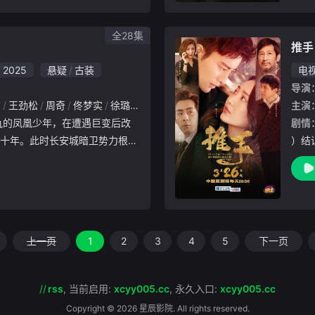
，毅
智慧
全28集
推手
2025
悬疑
古装
电
导演
君
王劲松
周奇
佟梦实
徐璐
倪大红
张涵予
叶祖新
成泰燊
黄觉
主演
剧情
十年。此时长安城暗卫势力根深
）结
王权。在波谲云诡的江湖纷争与
阳的
十年布局复仇之棋，一步步揭开
失去
即将开
靠搬
上一页
1
2
3
4
5
下一页
//
rss
,
当前启用:
xcyy005.cc
,
永久入口:
xcyy005.cc
Copyright © 2026 星辰影院. All rights reserved.