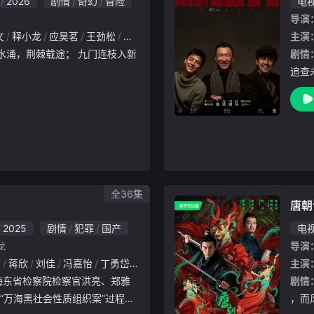
2026
剧情
奇幻
冒险
电
导演
文
释小龙
应昊茗
王劲松
胡耘豪
季肖冰
陈伟霆
徐正溪
曾舜晞
主演
剧情
追查
共产
金海
爱情
全36集
唐朝
2025
剧情
犯罪
国产
电
龙
导演
洁
蒋欣
刘佳
冯嘉怡
丁勇岱
杨烁
施京明
王劲松
是安
任重
主演
郝平
剧情
“万海黑社会性质组织案”过程中
，而