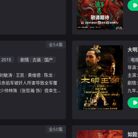
中的徇私枉法。他们以举报线索
物？
了背后的黑恶势力，同时查办司
千丝
罪。
金吾
全54集
大明
2015
剧情
古装
国产
电
导演
刘敏涛
王凯
黄维德
陈龙
方晓莉
季晨
张晓谦
宝木中阳
王劲松
主演
剧情
少帅林殊（张哲瀚 饰）侥幸生
九年
头换面化身“麒麟才子”梅长苏（
）党
左盟，以“琅琊榜”第一才子的身份
惧强
熜（
全50集
如懿