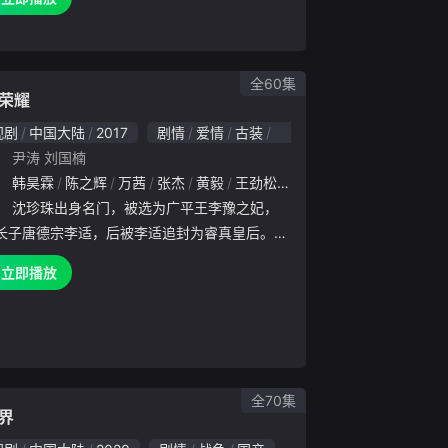
被迫嫁与承煦三哥盛州王萧承睿，身陷后宫。萧
屡立战功助萧承睿称
全60集
荣耀
视剧
中国大陆
2017
剧情
爱情
古装
国产
：
尹涛
刘国楠
：
思宇
韩昊霖
骆应钧
陈之辉
施大生
万茜
陈宁
张杰
郝柏杰
黄毅
刘家祎
王劲松
吴刚
景甜
肖伟
任嘉伦
刘一含
乔诗语
王成
刘
：
沈珍珠出身名门，被选为广平王李豫之妃，
长子唐德宗李适，后被李适追封为睿真皇后。她
一介江南女子，内心善良，心存社稷，与人为善
立即播放
安史之乱之时只愿留在长安与百姓共同进退，被
百姓所尊重。离散之中
全70集
界