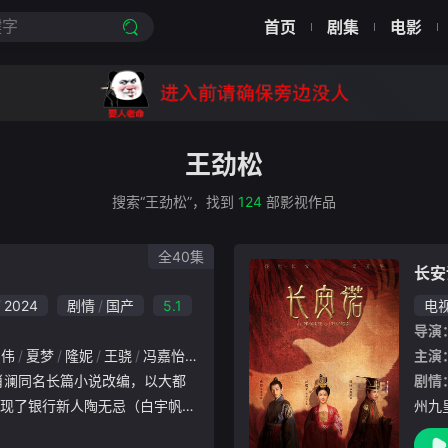
首页
剧集
电影
王劲松
搜索“王劲松”，找到
124
部影视作品
全40集
长安
2024
剧情
国产
5.1
电
导演
和伟
夏梦
隆妮
王骁
冯嘉怡
王劲松
杨子姗
陈瑾
涂松岩
章申
主演
张
剧情
现了银行新人陶无忌（白宇帆饰
州九
（于和伟饰）以及审计负责人苗
。萧