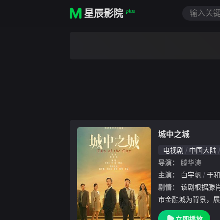
星辰影院
plus
城中之城
电视剧
中国大陆
导演：
滕华涛
主演：
白宇帆
于
剧情：
该剧根据滕肖澜同名长篇小说改编，以大都
市金融城为背景，展
）、支行副行长赵辉
立即播放