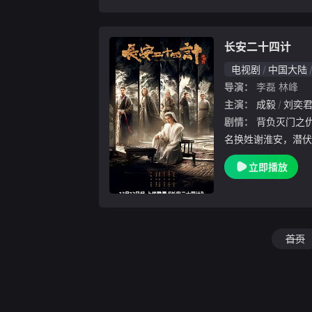
刘晓洁 饰）的脚步
长安二十四计
电视剧
中国大陆
导演：
李磊
林峰
主演：
成毅
刘奕
剧情：
背负灭门之仇的凤凰少年，在遭遇巨变后改
名换姓谢淮安，潜伏
蒂固，各方势力欲夺
立即播放
朝堂暗战中，谢淮安
往事迷雾，侠义之战
首页