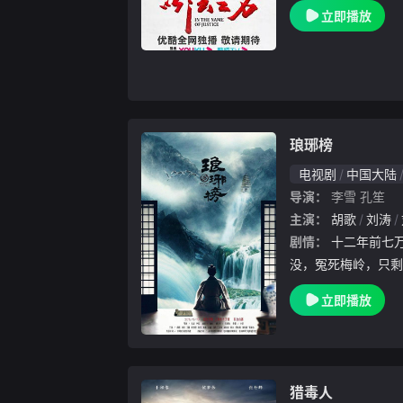
发现司法人员在案件
立即播放
为突破口，彻底打掉
法工作人员的职务犯
琅琊榜
电视剧
中国大陆
导演：
李雪
孔笙
主演：
胡歌
刘涛
剧情：
十二年前七万赤焰军被奸人所害导致全军覆
没，冤死梅岭，只剩
还。十二年后林殊改
立即播放
胡歌 饰），建立江
重返帝都。梅长苏背
猎毒人