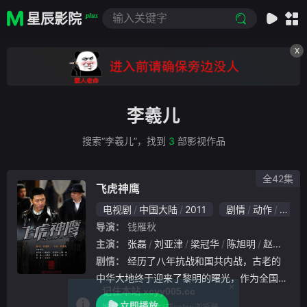
星辰影院
plus
X
李羲儿
搜索“李羲儿”，找到
3
部影视作品
全42集
飞虎神鹰
电视剧
中国大陆
2011
剧情
动作
悬疑
导演：
钱雁秋
主演：
张磊
刘亚津
梁冠华
陈旭明
赵军凯
剧情：
经历了八年抗战和国共内战，古老的
中华大地终于迎来了黎明的曙光，作为全国金
×
记住本站 xcyy005.cc
融中心，1949年的上海为一片洋洋喜气所笼
立即播放