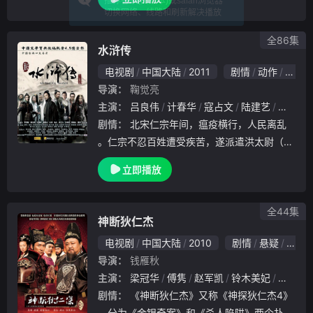
推荐谷歌(高版本)或safari浏览器
罩。然而欢庆的背后，不敢落败的国民党派出
切换网络、线路和刷新解决播放
大批特务潜入上海，企图趁政权未稳之际实行
破坏活
全86集
水浒传
电视剧
中国大陆
2011
剧情
动作
古装
导演：
鞠觉亮
主演：
吕良伟
计春华
寇占文
陆建艺
黄海冰
剧情：
北宋仁宗年间，瘟疫横行，人民离乱
。仁宗不忍百姓遭受疾苦，遂派遣洪太尉（张
铁林 饰）前往江西龙虎山迎请张天师祈禳瘟
立即播放
疫。谁知洪太尉狂傲自大，与张天师对面错失
，更强开伏魔宝殿，放走了镇压于此三十六天
罡七十二
全44集
神断狄仁杰
电视剧
中国大陆
2010
剧情
悬疑
古装
导演：
钱雁秋
主演：
梁冠华
傅隽
赵军凯
铃木美妃
吕中
剧情：
《神断狄仁杰》又称《神探狄仁杰4》
，分为《金银奇案》和《杀人陷阱》两个扑朔