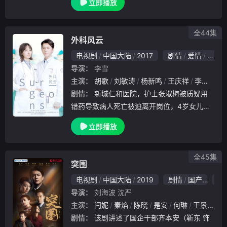
立即播放
西瓶山的传奇故事。
全44集
外科风云
电视剧
中国大陆
2017
剧情
爱情
国产
导演：
李雪
主演：
胡歌
刘敏涛
杨新鸣
王庆祥
李勤勤
剧情：
新城仁和医院，护士张淑梅被质疑用
错药导致病人死亡被迫离开岗位，4岁女儿被
人贩拐，张淑梅精神恍惚两年后被车祸夺去生
立即播放
命。美籍华裔外科专家庄恕为追查30年前母
亲张淑梅的事故真相找寻走失的妹妹来到新城
仁和医院
全45集
突围
电视剧
中国大陆
2019
剧情
国产
10
导演：
刘海波
沈严
主演：
闫妮
秦焰
陈晓
是安
何琳
王景春
赵
剧情：
该剧讲述了国企干部齐本安（靳东 饰