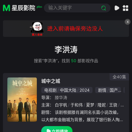
星辰影院
plus
X
李洪涛
搜索“李洪涛”，找到
50
部影视作品
全40集
城中之城
电视剧
中国大陆
2024
剧情
国产
5.1
导演：
滕华涛
主演：
白宇帆
于和伟
夏梦
隆妮
王骁
冯嘉
剧情：
该剧根据滕肖澜同名长篇小说改编，
以大都市金融城为背景，展现了银行新人陶无
忌（白宇帆饰）、支行副行长赵辉（于和伟饰
立即播放