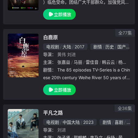
）临危受命，团结广大干部群众，加强党风廉
政建设，挽回流失的国有资产，带领企业在经
立即播放
营困境中成功突围的故事。故事仍然发生在汉
东省京州市，时间为《人民的名义》反腐风暴
半年.
全77集
白鹿原
电视剧
大陆
2017
剧情
历史
国产
9
导演：
黄伟
刘进
主演：
张嘉益
马丽
雷佳音
韩云云
杨皓宇
剧情：
The 85 episodes TV-Series is a Chin
ese 20th century Weihe River 50 years of t
he magnificent epic, th
立即播放
全36集
平凡之路
电视剧
中国大陆
2023
剧情
喜剧
国产
导演：
刘进
主演：
张子贤
郭麒麟
李乃文
岳旸
晏紫东