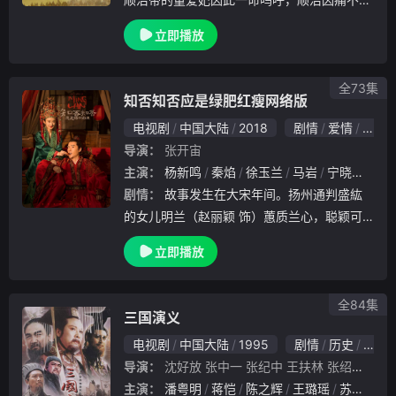
生而决意出家。此时，清帝国充满了内隐外忧
立即播放
。危急之际，孝庄太后（斯琴高娃 饰）当机
立断，将得了天花初愈的年仅八岁的皇子玄烨
力推为皇
全73集
知否知否应是绿肥红瘦网络版
电视剧
中国大陆
2018
剧情
爱情
古装
导演：
张开宙
主演：
杨新鸣
秦焰
徐玉兰
马岩
宁晓志
马
剧情：
故事发生在大宋年间。扬州通判盛紘
的女儿明兰（赵丽颖 饰）蕙质兰心，聪颖可
人，可惜母亲偏为侧室，因此倍遭嫡母及其爪
立即播放
牙的忌恨。明兰听从母亲的临终嘱托，收敛锋
芒，投靠盛老太太羽翼呵护。而在此期间，她
与宁远侯
全84集
三国演义
电视剧
中国大陆
1995
剧情
历史
战争
导演：
沈好放
张中一
张纪中
王扶林
张绍林
蔡晓
主演：
潘粤明
蒋恺
陈之辉
王璐瑶
苏可
李