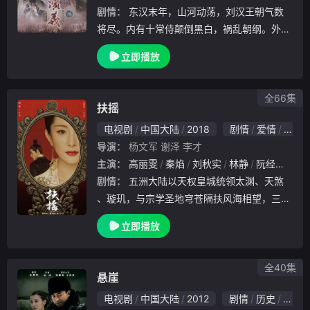
剧情：
东汉末年，山河动荡，刘汉王朝气数
将尽。内有十常侍颠倒黑白，祸乱朝纲。外有
张氏兄弟高呼“苍天已死，黄巾当立”的口号，
立即播放
掀起浩大的农民起义。一时间狼烟四起，刘家
朝廷宛如大厦将倾，岌岌可危。正所谓乱世出
英雄.
全66集
扶摇
电视剧
中国大陆
2018
剧情
爱情
古装
导演：
杨文军
谢泽
李才
主演：
高丽雯
秦焰
刘秋实
林静
阮经天
杨
剧情：
五洲大陆以天权皇城统领太渊、天煞
、璇玑，与宗学圣地穹苍隔扶风海相望，三国
国泰民安，宁静祥和。但没有几个人记得，千
立即播放
百年前，帝非天荼毒五洲，令天地倒悬，多亏
苍穹长老出手才转危为安。而今，被封印已久
的帝非天
全40集
悬崖
电视剧
中国大陆
2012
剧情
历史
战争