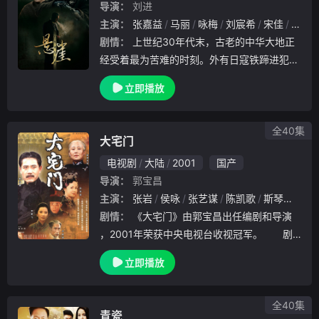
导演：
刘进
主演：
张嘉益
马丽
咏梅
刘宸希
宋佳
杨一
剧情：
上世纪30年代末，古老的中华大地正
经受着最为苦难的时刻。外有日寇铁蹄进犯，
内有不同派别势力的斗争碾压，战火连绵，生
立即播放
灵涂炭。为了获取重要的情报，共产党方面派
出周乙（张嘉译 饰）和顾秋妍（宋佳 饰）假
扮夫
全40集
大宅门
电视剧
大陆
2001
国产
导演：
郭宝昌
主演：
张岩
侯咏
张艺谋
陈凯歌
斯琴高娃
剧情：
《大宅门》由郭宝昌出任编剧和导演
，2001年荣获中央电视台收视冠军。 剧
中讲述了医药世家白府经历清末、民国、军阀
立即播放
混战、解放等时期的浮沉变化，忠实地反映了
同仁堂这个大家族随着国家、民族的历史发展
而发展
全40集
青瓷