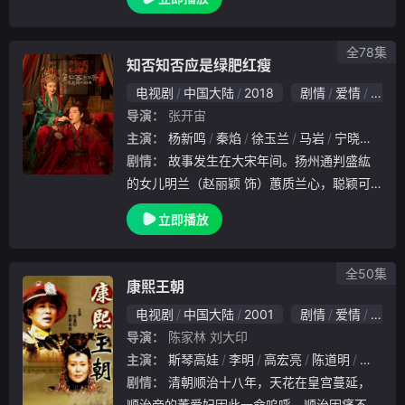
）以及审计负责人苗彻（王骁饰）之间围绕利
益与初心的一场激烈对决。在这场情与法的较
量中，陶
全78集
知否知否应是绿肥红瘦
电视剧
中国大陆
2018
剧情
爱情
古装
导演：
张开宙
主演：
杨新鸣
秦焰
徐玉兰
马岩
宁晓志
马
剧情：
故事发生在大宋年间。扬州通判盛紘
的女儿明兰（赵丽颖 饰）蕙质兰心，聪颖可
人，可惜母亲偏为侧室，因此倍遭嫡母及其爪
立即播放
牙的忌恨。明兰听从母亲的临终嘱托，收敛锋
芒，投靠盛老太太羽翼呵护。而在此期间，她
与宁远侯
全50集
康熙王朝
电视剧
中国大陆
2001
剧情
爱情
传记
导演：
陈家林
刘大印
主演：
斯琴高娃
李明
高宏亮
陈道明
李楠
剧情：
清朝顺治十八年，天花在皇宫蔓延，
顺治帝的董爱妃因此一命呜呼，顺治因痛不欲