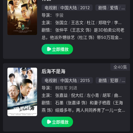
电视剧
中国大陆
2012
剧情
爱情
国产
导演：
李骏
主演：
张国立
王志文
杜江
郑晓宁
李菲儿
剧情：
张仲平（王志文 饰）是3D拍卖公司老
总，他派外甥徐艺（杜江 饰）带50万现金找
胜利大厦开发商左达（汪俊 饰），以换取该
立即播放
大厦拍卖推荐函，嗜赌成性的左达与徐艺赌输
赢，最终以自己跳楼自杀收场，而省下50万
的
全40集
后海不是海
电视剧
中国大陆
2015
剧情
犯罪
国产
导演：
韩晓军
刘进
主演：
张嘉益
倪大红
左小青
胡军
曲高位
剧情：
石墨（张嘉译 饰）和妻子栖霞（王海
燕 饰）结婚多年，两人共同养育了一儿一女
，然而，在生活平静的表象背后，石墨隐瞒了
立即播放
一个惊人的秘密。原来，石墨的女儿（付枚
饰）并非石墨亲生，而是毒贩霍忠实（倪大红