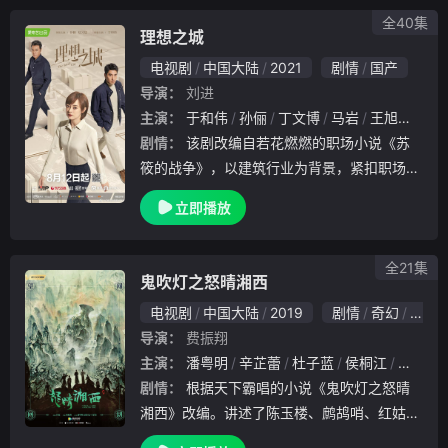
饰）
全40集
理想之城
电视剧
中国大陆
2021
剧情
国产
导演：
刘进
主演：
于和伟
孙俪
丁文博
马岩
王旭峰
张
剧情：
该剧改编自若花燃燃的职场小说《苏
筱的战争》，以建筑行业为背景，紧扣职场进
阶和逆袭这一脉络展开剧情，讲述了造价师苏
立即播放
筱（孙俪 饰）因合作方推诿事件而被迫离职
后，机缘巧合下进入赢海集团子公司天成建筑
，在高压
全21集
鬼吹灯之怒晴湘西
电视剧
中国大陆
2019
剧情
奇幻
冒险
导演：
费振翔
主演：
潘粤明
辛芷蕾
杜子蓝
侯桐江
张承
剧情：
根据天下霸唱的小说《鬼吹灯之怒晴
湘西》改编。讲述了陈玉楼、鹧鸪哨、红姑娘
等老一辈“卸岭力士”与“搬山道人”携手探秘湘