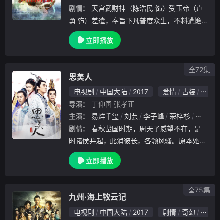
剧情：
天宫武财神（陈浩民 饰）受玉帝（卢
勇 饰）差遣，奉旨下凡普度众生，不料遭蟾
族陷害追杀，被化成人形的小狐狸（穆婷婷
立即播放
饰）搭救。他因此与雪山巫女、小狐狸和贪心
的黒面道士产生了纠纷，双方剑拔驽张，展开
了血雨
全72集
思美人
电视剧
中国大陆
2017
爱情
古装
国产
导演：
丁仰国
张孝正
主演：
易烊千玺
刘芸
李子峰
荣梓杉
马可
剧情：
春秋战国时期，周天子威望不在，是
时诸侯并起，此消彼长，各领风骚。原本处于
中原之外的蛮夷之国楚国历经数百年经营不断
立即播放
做大，终于在楚威王之时成为长江流域最为强
大的国家。楚国不满偏于一隅，时时北上，问
鼎中原。
全75集
九州·海上牧云记
电视剧
中国大陆
2017
剧情
奇幻
古装