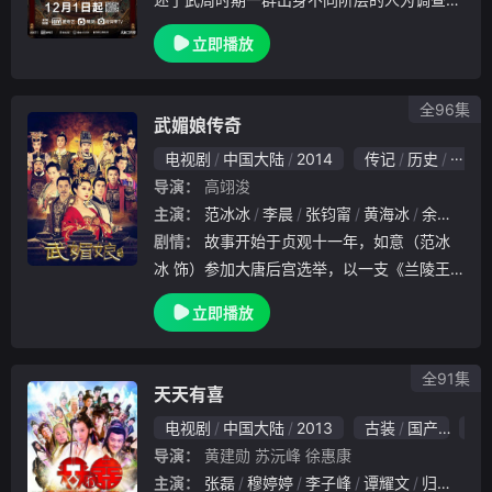
阳悬案而发生的一系列故事。迹于洛阳底层的
立即播放
不良副帅高秉烛（黄轩 饰）阴差阳错卷入案
件，成为嫌疑人，在想方设法自证清白时，与
为查清.
全96集
武媚娘传奇
电视剧
中国大陆
2014
传记
历史
古装
导演：
高翊浚
主演：
范冰冰
李晨
张钧甯
黄海冰
余皑磊
剧情：
故事开始于贞观十一年，如意（范冰
冰 饰）参加大唐后宫选举，以一支《兰陵王
入阵曲》之物震惊四座，吸引了唐太宗李世民
立即播放
（张丰毅 饰）的注意。然而，春风得意的如
玉惨遭奸人所害，还未承宠便被打入了冷宫。
一年后，
全91集
天天有喜
电视剧
中国大陆
2013
古装
国产
7.0
导演：
黄建勋
苏沅峰
徐惠康
主演：
张磊
穆婷婷
李子峰
谭耀文
归亚蕾