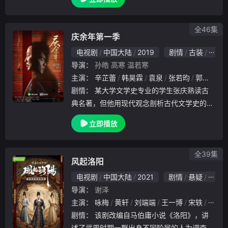
善、探索真相的过程中互生情愫。上古最后一
位神行止，担负着守护天外天的重任，以保卫
天下和平
全46集
庆余年第一季
电视剧
中国大陆
2019
剧情
古装
国产
导演：
孙皓
高寒
温若寒
主演：
辛芷蕾
韩昊霖
袁泉
张若昀
郭麒麟
剧情：
某大学文学史专业的学生张庆熟读古
典名著，但他用现代观念剖析古代文学史的论
文命题不被叶教授所认可。为了让叶教授成为
立即播放
自己的研究生导师，张庆决定通过写小说的方
式，进一步阐述自己想要表达的观点。在他的
小说中.
全39集
风起洛阳
电视剧
中国大陆
2021
剧情
悬疑
古装
导演：
谢泽
主演：
咏梅
黄轩
刘端端
王一博
宋轶
李子
剧情：
该剧改编自马伯庸小说《洛阳》，讲
述了武周时期一群出身不同阶层的人为调查洛