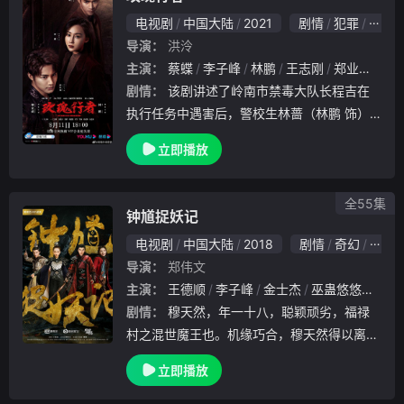
电视剧
中国大陆
2021
剧情
犯罪
国产
导演：
洪泠
主演：
蔡蝶
李子峰
林鹏
王志刚
郑业成
金
剧情：
该剧讲述了岭南市禁毒大队长程吉在
执行任务中遇害后，警校生林蔷（林鹏 饰）
误打误撞被毒贩当做交易人员，警队顺势安排
立即播放
林蔷隐藏身份开始执行卧底任务搜集毒贩罪证
。在潜入邱虎集团中时，林蔷结识了海外毒枭
马洪涛的
全55集
钟馗捉妖记
电视剧
中国大陆
2018
剧情
奇幻
国产
导演：
郑伟文
主演：
王德顺
李子峰
金士杰
巫蛊悠悠
谭凯
剧情：
穆天然，年一十八，聪颖顽劣，福禄
村之混世魔王也。机缘巧合，穆天然得以离开
家乡，顿时如龙入大海，酣嬉淋漓。一路走来
立即播放
，穆天然先后与杨仁执、凌兮、罂粟、方既白
等不同种族、不同势力之人魔妖结为好友。他