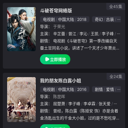
斩妖蛇，
全45集
斗破苍穹网络版
电视剧
中国大陆
2018
奇幻
古装
国产
导演：
于荣光
主演：
辛芷蕾
曾江
李沁
王凯
李子峰
于荣
剧情：
电视剧《斗破苍穹》第一季改编自天
蚕土豆同名小说，讲述了一个天才少年萧炎从
云端跌落成为废物，受尽冷落和嘲笑。纳兰嫣
立即播放
然的退婚，又让他看尽世事无常。萧炎被激起
一腔热血，此时，药尘的出现和教导，让他重
拾天才之
全24集
我的朋友陈白露小姐
电视剧
中国大陆
2016
剧情
爱情
国产
导演：
陈昆晖
主演：
屈楚萧
李子峰
李卓霖
张天爱
谭凯
剧情：
曾经，陈白露（陈娅安 饰）亦是含着
金汤匙出生的千金大小姐，过的是不愁吃穿，
随心所欲的自在生活。然而，十二岁那一年，