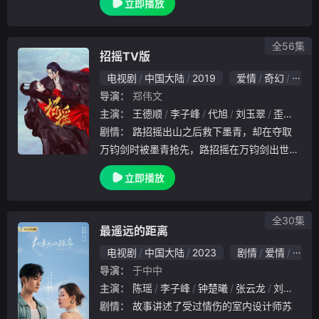
立即播放
一场意外令陈白露失去了所有，她不得不开始
学习如如何用自己的双手，去挣得属于自己的
生活。
全56集
招摇TV版
电视剧
中国大陆
2019
爱情
奇幻
古装
导演：
郑伟文
主演：
王德顺
李子峰
代旭
刘玉翠
歪歪
乔
剧情：
路招摇出山之后救下墨青，却在夺取
万钧剑时被墨青抢先，路招摇在万钧剑出世的
巨大冲击下身受重伤，五年后伤愈回到自己的
立即播放
门派中，发现墨青将自己的门派建立得更加强
大。路招摇隐瞒身份，利用墨青对自己的喜欢
，让他去
全30集
最遥远的距离
电视剧
中国大陆
2023
剧情
爱情
国产
导演：
于中中
主演：
陈瑶
李子峰
钟楚曦
张云龙
刘宇航
剧情：
故事讲述了受过情伤的室内设计师苏