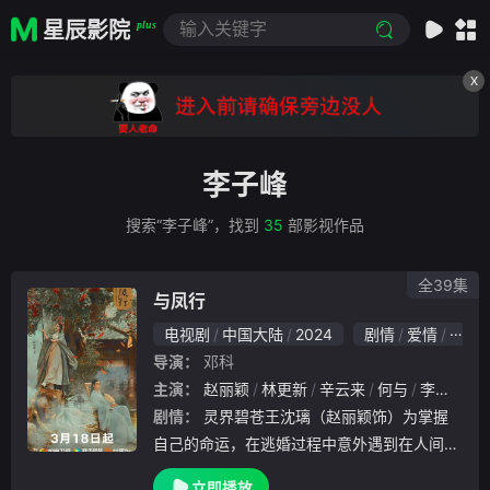
星辰影院
plus
X
李子峰
搜索“李子峰”，找到
35
部影视作品
全39集
与凤行
电视剧
中国大陆
2024
剧情
爱情
奇幻
导演：
邓科
主演：
赵丽颖
林更新
辛云来
何与
李嘉琦
剧情：
灵界碧苍王沈璃（赵丽颖饰）为掌握
自己的命运，在逃婚过程中意外遇到在人间游
历的神行止（林更新饰），两人在一起除恶扬
立即播放