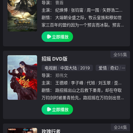
导演：
曹盾
主演：
纪焕博
张钧甯
周一围
矢野浩二
黄轩
剧情：
大端朝全盛之际，牧云皇族和穆如世
家三百年的盟约因为一个预言而冰裂。预言说
，六皇子牧云笙执剑则天下大乱，而穆如寒江
立即播放
将成为未来的皇帝。以牧云栾和牧云德为代表
的地方势力密谋趁机夺权，为此不惜与邪恶势
力合作。
全55集
招摇 DVD版
电视剧
中国大陆
2019
爱情
奇幻
古装
导演：
郑伟文
主演：
王德顺
李子峰
代旭
刘玉翠
歪歪
乔
剧情：
路招摇出山之后救下墨青，却在夺取
万钧剑时被墨青抢先，路招摇在万钧剑出世的
巨大冲击下身受重伤，五年后伤愈回到自己的
立即播放
门派中，发现墨青将自己的门派建立得更加强
大。路招摇隐瞒身份，利用墨青对自己的喜欢
，让他去
全24集
玫瑰行者