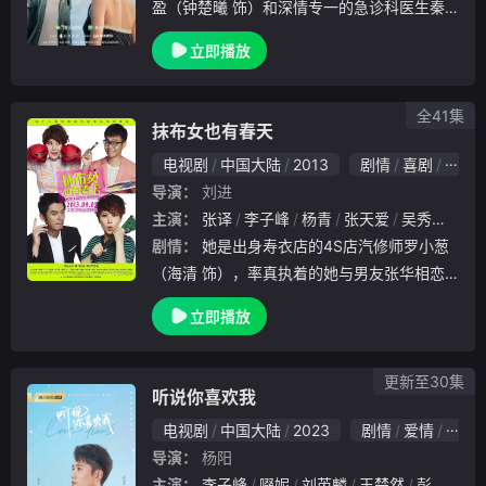
盈（钟楚曦 饰）和深情专一的急诊科医生秦
云生（张云龙 饰）之间互相治愈的爱情故事
立即播放
。苏盈是业内炙手可热的建筑室内设计师，也
是大众眼中标准的“成功女性”。虽事业有成，
但在情
全41集
抹布女也有春天
电视剧
中国大陆
2013
剧情
喜剧
爱情
导演：
刘进
主演：
张译
李子峰
杨青
张天爱
吴秀波
海
剧情：
她是出身寿衣店的4S店汽修师罗小葱
（海清 饰），率真执着的她与男友张华相恋
多年，谁知却被负心人琵琶别抱抛弃了。在最
立即播放
伤心的时刻小葱遭遇了名不见经传的小漫画家
吴桐（张译 饰），结果就这样推开了人生的
另一扇
更新至30集
听说你喜欢我
电视剧
中国大陆
2023
剧情
爱情
国产
导演：
杨阳
主演：
李子峰
啜妮
刘芮麟
王楚然
彭冠英