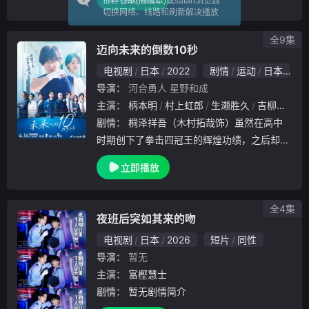
推荐谷歌(高版本)或safari浏览器
列第二作。本作以“神话”与“书”为元素，敌人
切换网络、线路和刷新解决播放
是来自不可思议的异世界潜入
全9集
迈向未来的倒数10秒
电视剧
日本
2022
剧情
运动
日本
1
导演：
河合勇人
星野和成
主演：
柄本明
村上虹郎
生濑胜久
吉柳咲良
剧情：
桐泽祥吾（木村拓哉饰）虽然在高中
时期创下了拳击四冠王的辉煌功绩，之后却屡
遭厄运，如今已经完全失去了生存的希望。在
立即播放
好友甲斐（安田显饰）和恩师芦屋（柄本明饰
）的极力支持下，他不得已接替芦屋担任了母
校松叶台
全4集
夜班后突如其来的吻
电视剧
日本
2026
短片
同性
导演：
暂无
主演：
富樫慧士
剧情：
暂无剧情简介