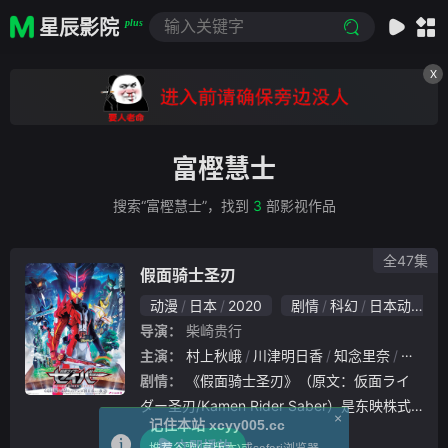
星辰影院
plus
X
富樫慧士
搜索“富樫慧士”，找到
3
部影视作品
全47集
假面骑士圣刃
动漫
日本
2020
剧情
科幻
日本动漫
导演：
柴崎贵行
主演：
村上秋峨
川津明日香
知念里奈
内藤秀
剧情：
《假面骑士圣刃》（原文：仮面ライ
ダー圣刃/Kamen Rider Saber）是东映株式
×
记住本站 xcyy005.cc
会社出品的特摄电视剧。是“令和假面骑士”系
立即播放