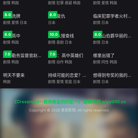
剧情
韩国
剧情
犯罪
悬疑
韩国
剧情
爱情
韩国
全10集
全10集
全10集
8.0
8.0
爱情洗牌
黑暗复仇
临床犯罪学者火村英生的推理
剧情
爱情
日本
日本
剧情
日本
全16集
全11集
全9集
6.0
10.0
8.0
追梦高中
跳跃大搜查线
基督山伯爵华丽的复仇
剧情
韩国
剧情
喜剧
日本
剧情
日本
全32集
全8集
全8集
7.0
7.0
特别勤务监督官赵昌风
ONE：高中英雄们
哪里出错了
剧情
韩国
剧情
动作
韩国
剧情
同性
韩国
全12集
全10集
全12集
明天不要来
持续可能的恋爱？～父亲与女儿的结婚进行曲～
想得到夸奖的我的妄想饭
韩国
剧情
爱情
家庭
日本
剧情
日本
《Crossroad～救命救急的约定～》
星辰影院 xcyy005.cc
Copyright © 2026 星辰影院. All rights reserved.