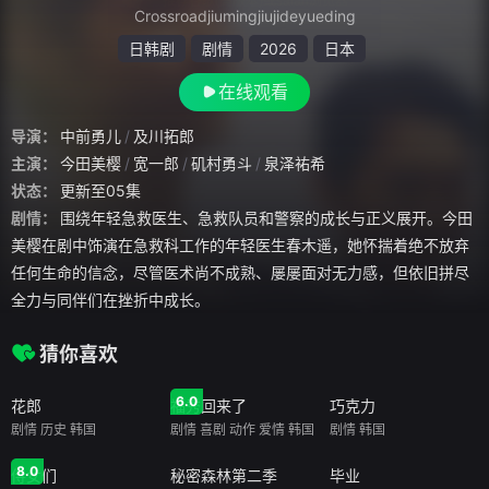
Crossroadjiumingjiujideyueding
日韩剧
剧情
2026
日本
在线观看
导演：
中前勇儿
及川拓郎
主演：
今田美樱
宽一郎
矶村勇斗
泉泽祐希
状态：
更新至05集
剧情：
围绕年轻急救医生、急救队员和警察的成长与正义展开。今田
美樱在剧中饰演在急救科工作的年轻医生春木遥，她怀揣着绝不放弃
任何生命的信念，尽管医术尚不成熟、屡屡面对无力感，但依旧拼尽
全力与同伴们在挫折中成长。
猜你喜欢
全20集
全32集
全16集
6.0
花郎
福秀回来了
巧克力
剧情
历史
韩国
剧情
喜剧
动作
爱情
韩国
剧情
韩国
全20集
全16集
全6集
8.0
侍女们
秘密森林第二季
毕业